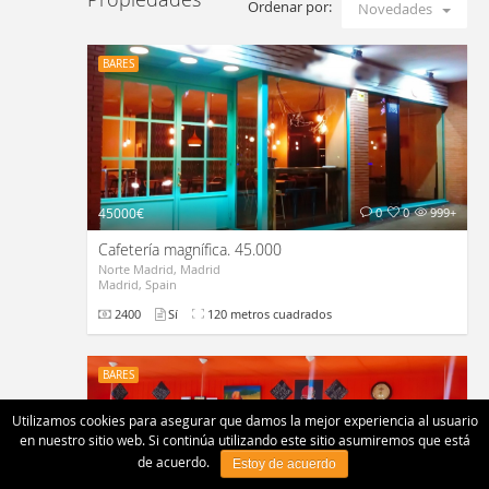
Ordenar por:
Novedades
BARES
45000€
0
0
999+
Cafetería magnífica. 45.000
Norte Madrid, Madrid
Madrid, Spain
2400
Sí
120 metros cuadrados
BARES
Utilizamos cookies para asegurar que damos la mejor experiencia al usuario
en nuestro sitio web. Si continúa utilizando este sitio asumiremos que está
de acuerdo.
Estoy de acuerdo