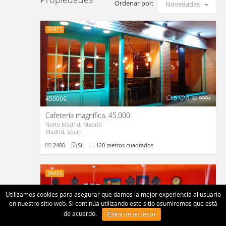
Ordenar por:
Novedades
BARES
45000€
0
0
999+
Cafetería magnífica. 45.000
Norte Madrid, Madrid
Madrid, Spain
2400
Sí
120 metros cuadrados
BARES
Utilizamos cookies para asegurar que damos la mejor experiencia al usuario
en nuestro sitio web. Si continúa utilizando este sitio asumiremos que está
de acuerdo.
Estoy de acuerdo