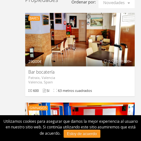
Ordenar por:
Novedades
BARES
29000€
0
0
999+
Bar bocatería
Patraix, Valencia
Valencia, Spain
600
Sí
63 metros cuadrados
GIMNASIOS
Utilizamos cookies para asegurar que damos la mejor experiencia al usuario
en nuestro sitio web. Si continúa utilizando este sitio asumiremos que está
de acuerdo.
Estoy de acuerdo