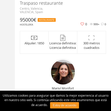
Traspaso restaurante
Centro, Valencia,
VALENCIA, Spain
95000€
RESTAURANTE
0
999+
0
HOSTELERÍA
Alquiler: 1850
Licencia definitiva:
300 metros
Licencia definitiva
cuadrados
Mariví Monfort
Utilizamos cookies para asegurar que damos la mejor experiencia al usuario
Contactar Agente
en nuestro sitio web. Si continúa utilizando este sitio asumiremos que está
de acuerdo.
Estoy de acuerdo