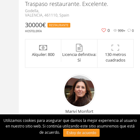
Traspaso restaurante. Excelente.
Godella,
VALENCIA, 461110, Spain
30000€
RESTAURANTE
0
999+
0
HOSTELERÍA
Alquiler: 800
Licencia definitiva:
130 metros
Sí
cuadrados
Mariví Monfort
Utilizamos cookies para asegurar que damos la mejor experiencia al usuario
Contactar Agente
en nuestro sitio web. Si continúa utilizando este sitio asumiremos que está
de acuerdo.
Estoy de acuerdo